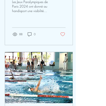
Les Jeux Paralympiques de
Paris 2024 ont donné au
handisport une visibilité
inédite. Mais un an plus tard,
l’héritage se heurte à des
limites structurelles :
accessibilité inégale,
absence de pilotage, fragilité
88
0
des clubs locaux. Analyse
critique et retour d’expérience
depuis le terrain.