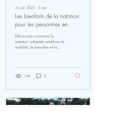
10 juil. 2025
∙
3
min
Les bienfaits de la natation
pour les personnes en
situation de handicap
Découvrez comment la
natation adaptée améliore la
mobilité, le bien-être et la
confiance en soi chez les
personnes en situation de
handicap. Séances
encadrées à l’ASMF
Handisport.
134
0