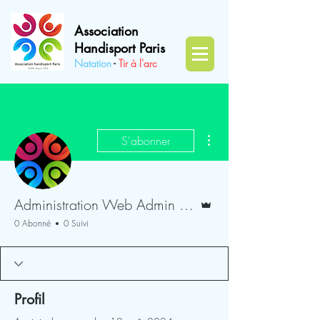
Association
Handisport Paris
Natation
-
Tir à l'a
rc
Plus d'actions
S'abonner
Administrateur
Administration Web Admin ASMF
0 Abonné
0 Suivi
Profil